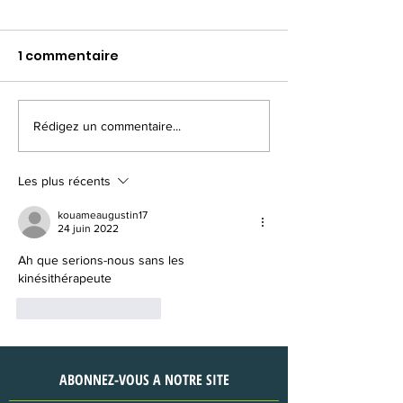
1 commentaire
Rédigez un commentaire...
Sensibilisation
Don de matéri
Ananguié (Agboville)
Tanguélan
(Agnibilékrou)
Les plus récents
kouameaugustin17
24 juin 2022
Ah que serions-nous sans les 
kinésithérapeute
J'aime
Répondre
ABONNEZ-VOUS A NOTRE SITE