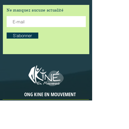
Ne manquez aucune actualité
S'abonner
ONG KINE EN MOUVEMENT
Abidjan - Côte d'Ivoire
CRF Yah-Kindo,
Yopougon
entre Eglise Baptiste
Œuvres
et
Missions et Hôtel Assonvon