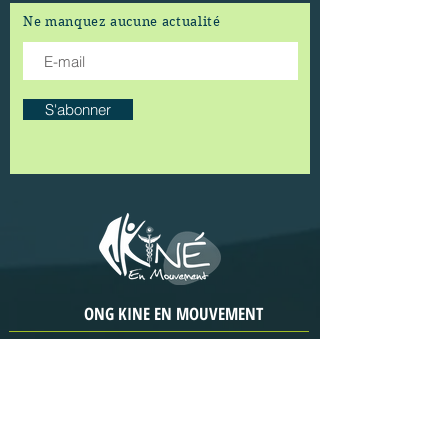
Ne manquez aucune actualité
S'abonner
ONG KINE EN MOUVEMENT
Abidjan - Côte d'Ivoire
CRF Yah-Kindo,
Yopougon
entre Eglise Baptiste
Œuvres
et
Missions et Hôtel Assonvon