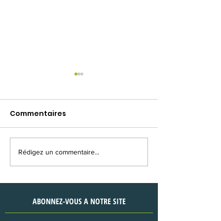
Commentaires
Rédigez un commentaire...
Sensibilisation
Don de matéri
Ananguié (Agboville)
Tanguélan
(Agnibilékrou)
ABONNEZ-VOUS A NOTRE SITE