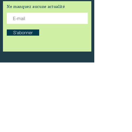
Ne manquez aucune actualité
S'abonner
ONG KINE EN MOUVEMENT
Abidjan - Côte d'Ivoire
CRF Yah-Kindo,
Yopougon
entre Eglise Baptiste
Œuvres
et
Missions et Hôtel Assonvon